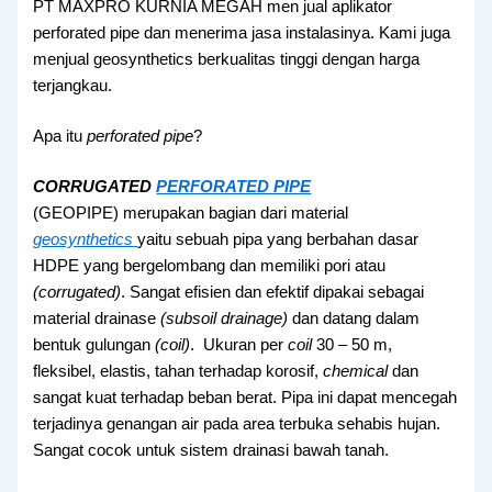
PT MAXPRO KURNIA MEGAH men jual aplikator
perforated pipe dan menerima jasa instalasinya. Kami juga
menjual geosynthetics berkualitas tinggi dengan harga
terjangkau.
Apa itu
perforated pipe
?
CORRUGATED
PERFORATED PIPE
(GEOPIPE) merupakan bagian dari material
geosynthetics
yaitu sebuah pipa yang berbahan dasar
HDPE yang bergelombang dan memiliki pori atau
(corrugated)
. Sangat efisien dan efektif dipakai sebagai
material drainase
(subsoil drainage)
dan datang dalam
bentuk gulungan
(coil)
. Ukuran per
coil
30 – 50 m,
fleksibel, elastis, tahan terhadap korosif,
chemical
dan
sangat kuat terhadap beban berat. Pipa ini dapat mencegah
terjadinya genangan air pada area terbuka sehabis hujan.
Sangat cocok untuk sistem drainasi bawah tanah.