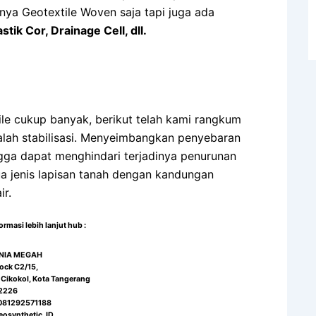
anya Geotextile Woven saja tapi juga ada
k Cor, Drainage Cell, dll.
ile cukup banyak, berikut telah kami rangkum
 ialah stabilisasi. Menyeimbangkan penyebaran
ngga dapat menghindari terjadinya penurunan
a jenis lapisan tanah dengan kandungan
ir.
masi lebih lanjut hub :
RNIA MEGAH
ock C2/15,
 Cikokol, Kota Tangerang
2226
 081292571188
eosynthetic_ID