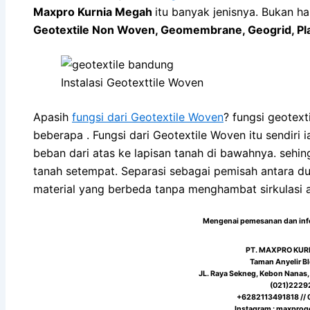
Maxpro Kurnia Megah
itu banyak jenisnya. Bukan h
Geotextile Non Woven, Geomembrane, Geogrid, Plasti
Instalasi Geotexttile Woven
Apasih
fungsi dari Geotextile Woven
? fungsi geotext
beberapa . Fungsi dari Geotextile Woven itu sendiri
beban dari atas ke lapisan tanah di bawahnya. sehi
tanah setempat. Separasi sebagai pemisah antara du
material yang berbeda tanpa menghambat sirkulasi a
Mengenai pemesanan dan infor
PT. MAXPRO KU
Taman Anyelir Bl
JL. Raya Sekneg, Kebon Nanas,
(021)2229
+6282113491818 //
Instagram : maxprog